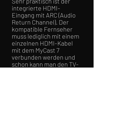
Sehr praktisch ist der
integrierte HDMI-
Eingang mit ARC (Audio
Return Channel). Der
kompatible Fernseher
muss lediglich mit einem
einzelnen HDMI-Kabel
mit dem MyCast 7
verbunden werden und
schon kann man den TV-
Ton über die Advance
Paris HiFi-Anlage
genießen.
Mittels „Sub Out“ kann der
MyCast 7 im
Tieftonbereich zudem
von einem aktiven
Subwoofer perfekt
unterstützt werden.