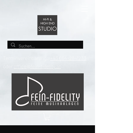
Terminvereinbarung:
+43 664-2841233
oder
office@fein-fidelity.at