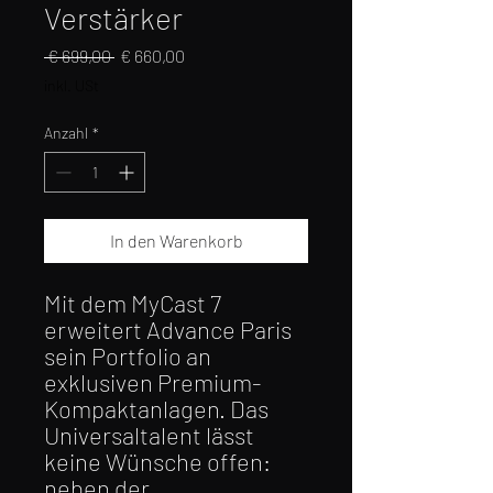
Verstärker
Standardpreis
Sale-
 € 699,00 
€ 660,00
Preis
inkl. USt
Anzahl
*
In den Warenkorb
Mit dem MyCast 7
erweitert Advance Paris
sein Portfolio an
exklusiven Premium-
Kompaktanlagen. Das
Universaltalent lässt
keine Wünsche offen:
neben der