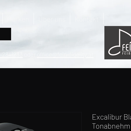
Marken
Über uns
Kontakt
-2841233
oder
office@fein-fidelity.at
Excalibur B
Tonabnehm