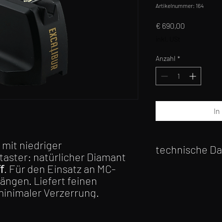
Artikelnummer: 164
Preis
€ 690,00
inkl. USt
Anzahl
*
In
mit niedriger
technische D
aster: natürlicher Diamant
ﬀ. Für den Einsatz an MC-
Frequenzgang: 15
ängen. Liefert feinen
Ausgangsspannung
 minimaler Verzerrung.
Output balance: <1
Kanaltrennung: 28
Empf. Auflagekraft: