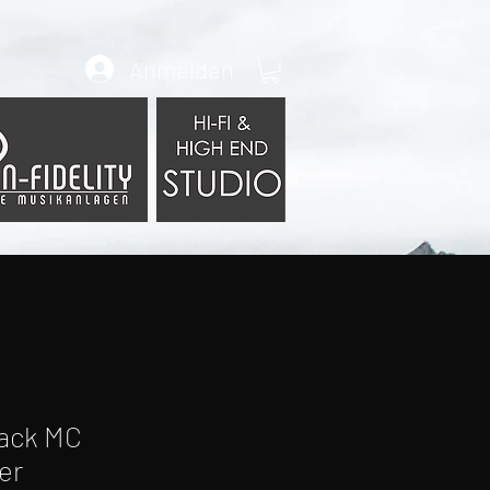
Anmelden
lack MC
er