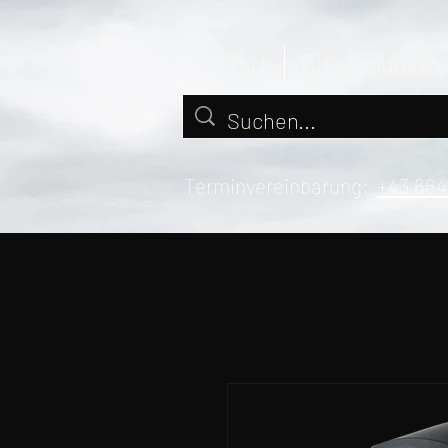
Start
Hifi-Produkte
Terminvereinbarung:
+43 664