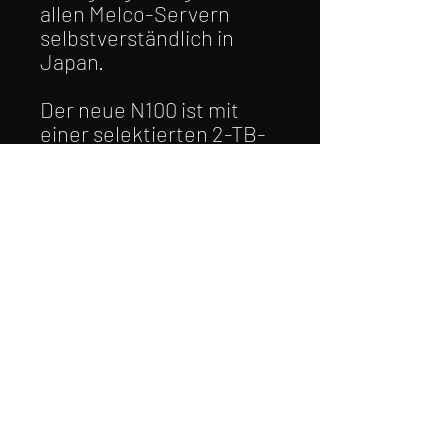
allen Melco-Servern
selbstverständlich in
Japan.
Der neue N100 ist mit
einer selektierten 2-TB-
Festplatte ausgestattet,
was ausreichend Platz für
Ihre Musikdateien
bietet. Die bewährte
Melco-Plattform wurde
speziell für seine
Gehäusegröße minimiert.
Die Strom-versorgung
erfolgt über ein externes
Schaltnetzteil.
technische Daten