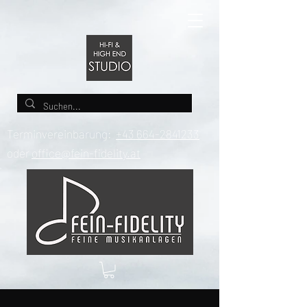
Terminvereinbarung:
+43 664-2841233
oder
office@fein-fidelity.at