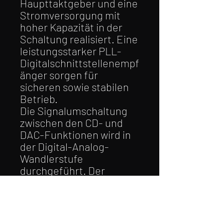
Haupttaktgeber und eine
Stromversorgung mit
hoher Kapazität in der
Schaltung realisiert. Eine
leistungsstarker PLL-
Digitalschnittstellenempf
änger sorgen für
sicheren sowie stabilen
Betrieb.
Die Signalumschaltung
zwischen den CD- und
DAC-Funktionen wird in
der Digital-Analog-
Wandlerstufe
durchgeführt. Der
Signalweg wurde bei der
CD-Sektion minimal
gehalten.
Der DAC-USB-Eingang