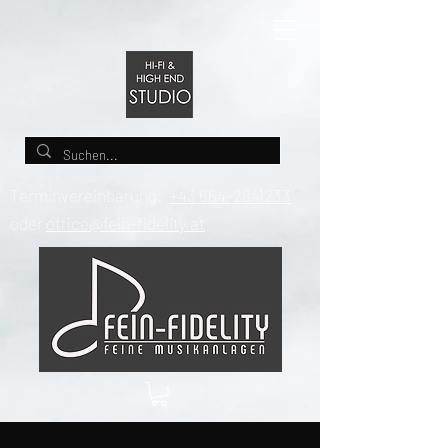
Terminvereinbarung:
+43 664-2841233
oder
office@fein-fidelity.at