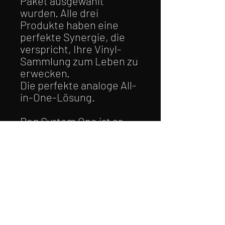
Paket ausgewählt
wurden. Alle drei
Produkte haben eine
perfekte Synergie, die
verspricht, Ihre Vinyl-
Sammlung zum Leben zu
erwecken.
Die perfekte analoge All-
in-One-Lösung.
Reg System One ist so
konzipiert, dass es
einfach einzurichten und
zu bedienen ist – “Plug
and Play”. Es besteht aus
dem preisgekrönten
Planar 1, dem neuen io-
Vollverstärker mit
hochwertigem