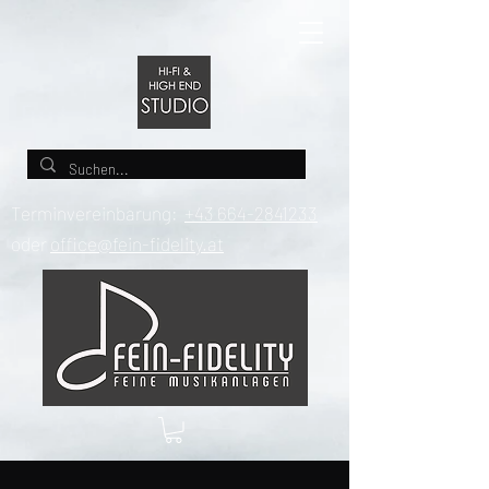
Terminvereinbarung:
+43 664-2841233
oder
office@fein-fidelity.at